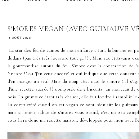
S'MORES VEGAN (AVEC GUIMAUVE VÉ
18 AOÛT 2022
La star des feu de camps de mon enfance c'était la banane en p
dedans (pas très très locavore tout ça !) . Mais aux états-unis c'
la gourmandise autour du feu. S'more c'est la contraction de "
"encore !" ou "j'en veux encore" et qui indique que cette douceur 
d'en manger un seul. Mais du coup c'est quoi le s'more ? Il s'ag
d'une recette sucrée !) composée de 2 biscuits, un morceau de 
bois. La guimauve étant très chaude, elle fait fondre / ramollir le
La complexité quand on est vegan ce sont bien sûr les guimauv
mais si l'envie subite de s'mores vous prend, c'est un peu compl
vous livre donc ma recette maison, développée pour mon livre B