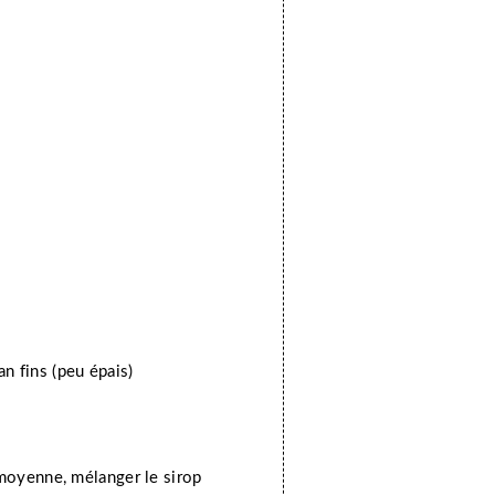
an fins (peu épais)
 moyenne, mélanger le sirop