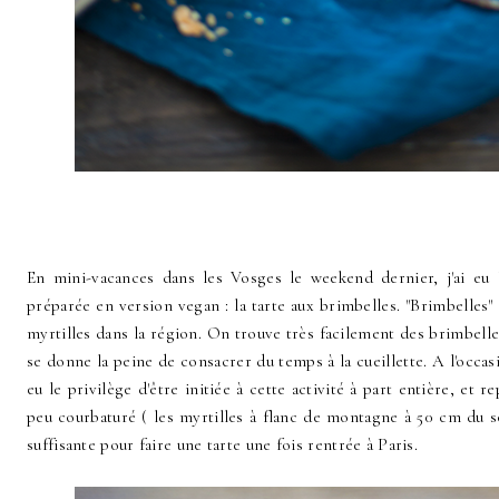
En mini-vacances dans les Vosges le weekend dernier, j'ai eu 
préparée en version vegan : la tarte aux brimbelles. "Brimbelles
myrtilles dans la région. On trouve très facilement des brimbell
se donne la peine de consacrer du temps à la cueillette. A l'occ
eu le privilège d'être initiée à cette activité à part entière, et r
peu courbaturé ( les myrtilles à flanc de montagne à 50 cm du so
suffisante pour faire une tarte une fois rentrée à Paris.