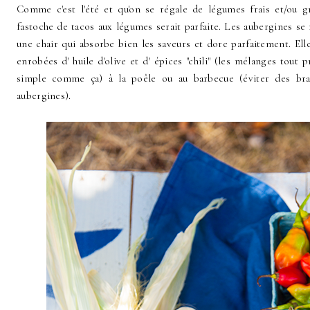
Comme c'est l'été et qu'on se régale de légumes frais et/ou gr
fastoche de tacos aux légumes serait parfaite. Les aubergines se r
une chair qui absorbe bien les saveurs et dore parfaitement. Ell
enrobées d' huile d'olive et d' épices "chili" (les mélanges tout 
simple comme ça) à la poêle ou au barbecue (éviter des brai
aubergines).