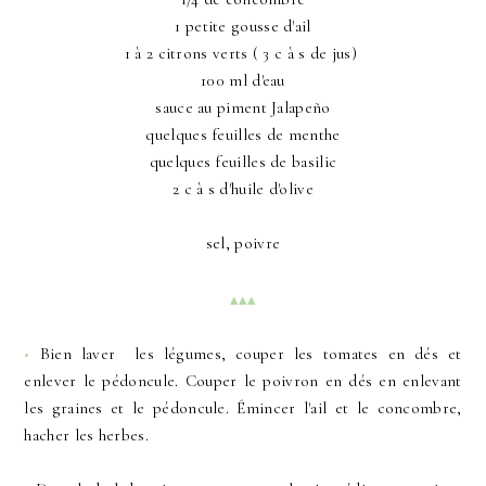
1 petite gousse d'ail
1 à 2 citrons verts ( 3 c à s de jus)
100 ml d'eau
sauce au piment Jalapeño
quelques feuilles de menthe
quelques feuilles de basilic
2 c à s d'huile d'olive
sel, poivre
▴▴▴
•
Bien laver
les légumes, couper les tomates en dés et
enlever le pédoncule. Couper le poivron en dés en enlevant
les graines et le pédoncule. Émincer l'ail et le concombre,
hacher les herbes.