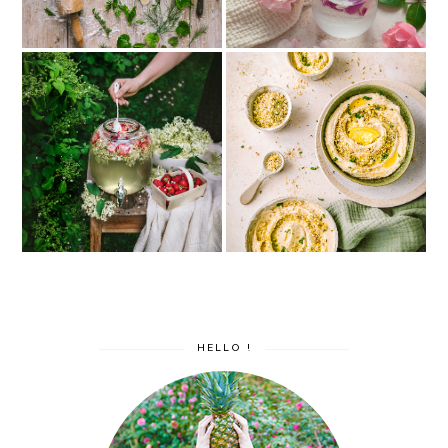
Houmous au citron confit
Pétillant fraise et sureau
et dukkah
HELLO !