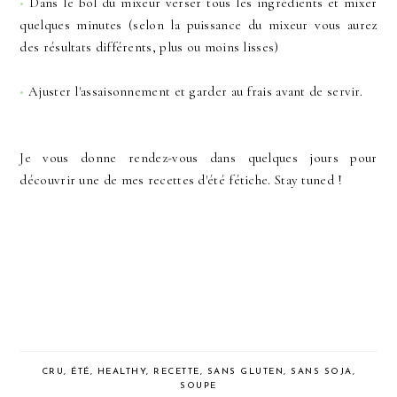
•
Dans le bol du mixeur verser tous les ingrédients et mixer
quelques minutes (selon la puissance du mixeur vous aurez
des résultats différents, plus ou moins lisses)
•
Ajuster l'assaisonnement et garder au frais avant de servir.
Je vous donne rendez-vous dans quelques jours pour
découvrir une de mes recettes d'été fétiche. Stay tuned !
CRU
,
ÉTÉ
,
HEALTHY
,
RECETTE
,
SANS GLUTEN
,
SANS SOJA
,
SOUPE