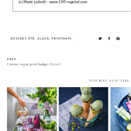
(c) Marie Laforêt - www.100-vegetal.com
DESSERT
,
ÉTÉ
,
GLACE
,
PRINTEMPS
PREV
Cuisine vegan petit budget (Livre)
YOU MAY ALSO LIKE
20 glaces vegan maison
Glace
Sirop de lilas
pour chiller tout l'été
yaour