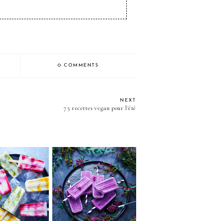
0 COMMENTS
NEXT
75 recettes vegan pour l'été
s marbrées
Popsicles vegan à l'açaï
t & fruits