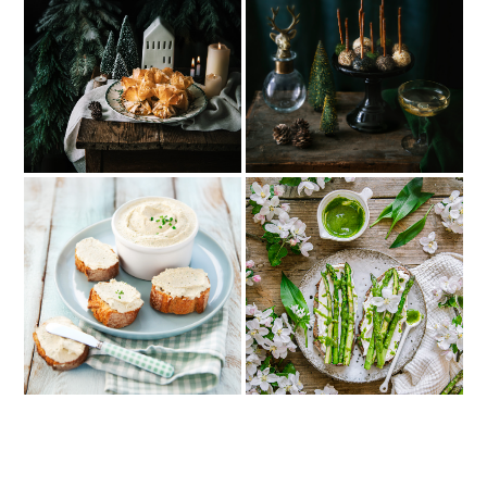
10 recettes vegan pour un
10 entrées de Noël vegan
repas de Noël entre ami·es
Tartine asperges poêlées,
Fromage à tartiner ail et
fromage végétal & ail des
fines herbes
ours