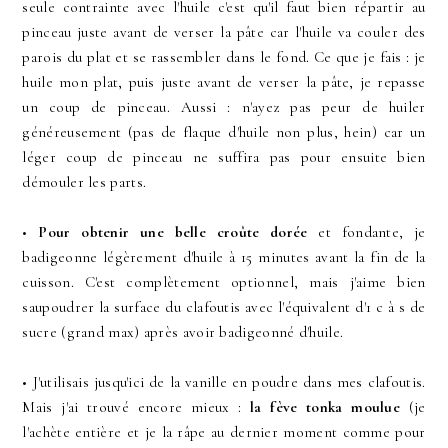
seule contrainte avec l'huile c'est qu'il faut bien répartir au
pinceau juste avant de verser la pâte car l'huile va couler des
parois du plat et se rassembler dans le fond. Ce que je fais : je
huile mon plat, puis juste avant de verser la pâte, je repasse
un coup de pinceau. Aussi : n'ayez pas peur de huiler
généreusement (pas de flaque d'huile non plus, hein) car un
léger coup de pinceau ne suffira pas pour ensuite bien
démouler les parts.
•
Pour obtenir une belle croûte dorée
et fondante, je
badigeonne légèrement d'huile à 15 minutes avant la fin de la
cuisson. C'est complètement optionnel, mais j'aime bien
saupoudrer la surface du clafoutis avec l'équivalent d'1 c à s de
sucre (grand max) après avoir badigeonné d'huile.
• J'utilisais jusqu'ici de la vanille en poudre dans mes clafoutis.
Mais j'ai trouvé encore mieux :
la fève tonka moulue
(je
l'achète entière et je la râpe au dernier moment comme pour