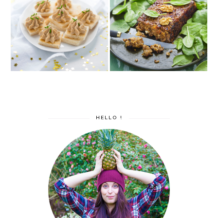
Mousse express façon foie
Rôti de noix (nut roast)
gras
vegan
HELLO !