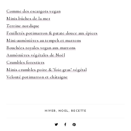
Comme des escargots vegan
Minis bûches de la mer
Terrine nordique
Feuilletés potimarron & patate douce aux épices
Mini-aumônières au tempeh et marrons
Bouchées royales vegan aux marrons
Aumônières végétales de Noël
Crumbles forestiers
Minis crumbles poire & "foie gras" végétal
Velouté potimarron et châtaigne
HIVER
,
NOEL
,
RECETTE