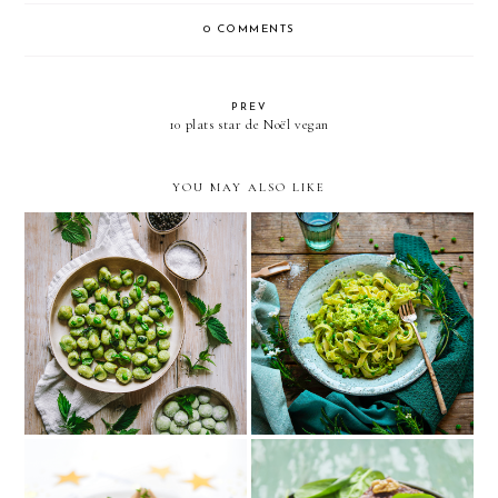
0 COMMENTS
PREV
10 plats star de Noël vegan
YOU MAY ALSO LIKE
Gnocchetti d'orties à l'ail
Pesto de petits pois
des ours et au basilic