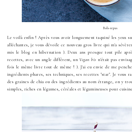
Bols-repas
Le voilà enfin ! Après vous avoir longuement taquiné les yeux s
alléchantes, je vous dévoile ce nouveau gros livre qui m'a sévèr
mis le blog en hibernation ). Deux ans presque tout pile apr
recettes, avec un angle différent, un
Vegan bis
n'était pas envisa
fois le même livre tout de même ! ). J'ai eu envie de me pencher
ingrédients phares, ses techniques, ses recettes "star". Je vous r
des graines de chia ou des ingrédients au nom étrange, on y trou
simples, riches en légumes, céréales et légumineuses pour cuisine