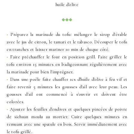
huile d'olive
◆◆◆
•
Préparez la marinade du tofu: mélanger le sirop d'érable
avec le jus de citron, le tamari et le tabasco. Découper le tofu
en tranches et laisser mariner 10 min de chaque côté.
•
Faire préchauffer le four en position grill. Faire griller le
tofu environ 15 minutes en badigeonnant régulièrement avec
la marinade pour bien l'imprégner.
•
Dans une poêle faite chauffer 1cs d'huile d'olive à feu vif et
faire revenir 5 minutes les gousses d'ail avec leur peau. Les
gousses d'ail ont commencé à s'ouvrir et doivent être
colorées.
•
Ajouter les feuilles d'endives et quelques pincées de poivre
de sichuan moulu au mortier. Cuire quelques minutes en
remuant avec une spatule en bois. Servir immédiatement avec
le tofu grillé.