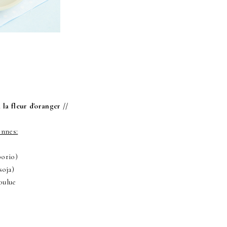
 la fleur d'oranger //
onnes:
borio)
soja)
oulue