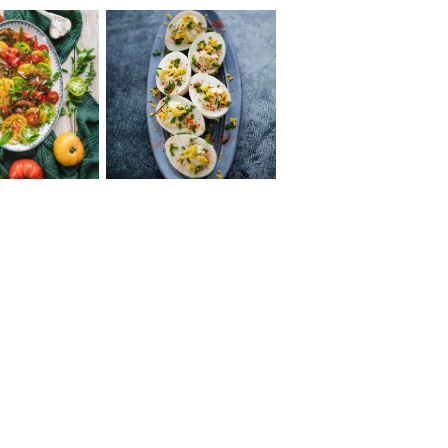
de de tomates
Oeufs mimosa vegan