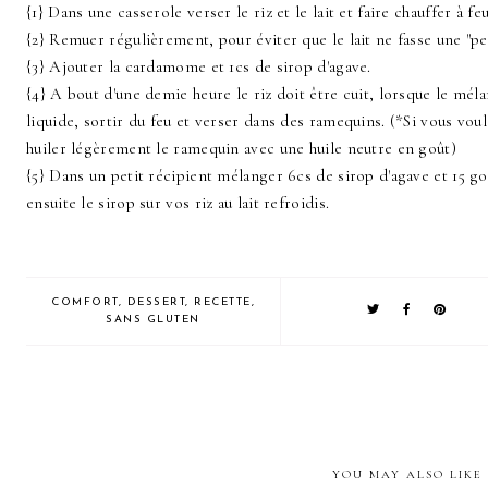
{1} Dans une casserole verser le riz et le lait et faire chauffer à f
{2} Remuer régulièrement, pour éviter que le lait ne fasse une "pea
{3} Ajouter la cardamome et 1cs de sirop d'agave.
{4} A bout d'une demie heure le riz doit être cuit, lorsque le mél
liquide, sortir du feu et verser dans des ramequins. (*Si vous vo
huiler légèrement le ramequin avec une huile neutre en goût)
{5} Dans un petit récipient mélanger 6cs de sirop d'agave et 15 go
ensuite le sirop sur vos riz au lait refroidis.
COMFORT
,
DESSERT
,
RECETTE
,
SANS GLUTEN
YOU MAY ALSO LIKE