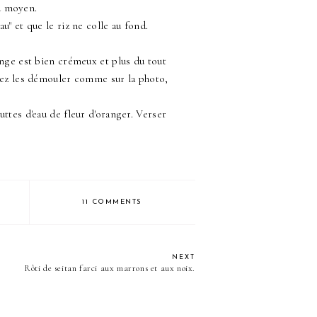
eu moyen.
u" et que le riz ne colle au fond.
ange est bien crémeux et plus du tout
ulez les démouler comme sur la photo,
uttes d'eau de fleur d'oranger. Verser
11 COMMENTS
NEXT
Rôti de seitan farci aux marrons et aux noix.