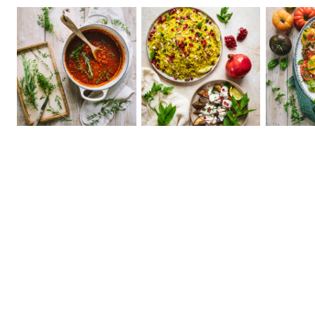
Aubergines rôties,
Sauce tomate smoky
sauce yaourt aux herbes
Ma sala
et riz aux bijoux