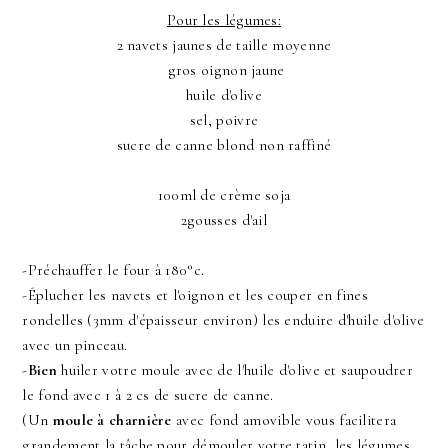
Pour les légumes:
2 navets jaunes de taille moyenne
gros oignon jaune
huile d'olive
sel, poivre
sucre de canne blond non raffiné
100ml de crème soja
2gousses d'ail
-Préchauffer le four à 180°c.
-Éplucher les navets et l'oignon et les couper en fines
rondelles (3mm d'épaisseur environ) les enduire d'huile d'olive
avec un pinceau.
-
Bien
huiler votre moule avec de l'huile d'olive et saupoudrer
le fond avec 1 à 2 cs de sucre de canne.
(Un
moule à charnière
avec fond amovible vous facilitera
grandement la tâche pour démouler votre tatin, les légumes