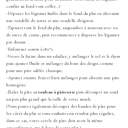
confits au fond vont coller...)
-Déposer les légumes huilés dans le fond du plat en alternant
une rondelle de navet et une rondelle d'oignon.
-Tapisser tout le fond du plat, saupoudrer à nouveau avec 1cs
de sucre de canne, puis recommencer à disposer les légumes
par dessus.
-Enfourner 10min à 180°c.
-Verser la farine dans un saladier, y mélanger le sel et le thym
puis ajouter l'huile et mélanger du bout des doigts comme
pour une pâte sablée classique.
-Ajouter ensuite l'eau et bien mélanger pour obtenir une pâte
homogène.
-Étaler la pâte au
rouleau à pâtisserie
puis découper un rond
un peu plus grand que la taille de votre moule.
(Vous pouvez également découper des bandes de pâte pour
les côtés du plat si vous souhaitez un résultat plus régulier,
dans ce cas, votre cercle de pâte doit avoir la même
circonférence que la base de votre plat.)