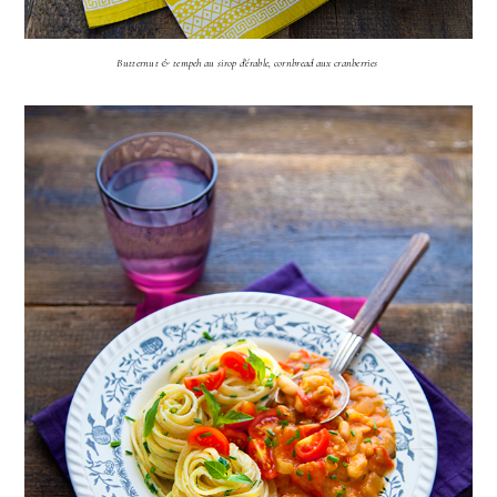
Butternut & tempeh au sirop d'érable, cornbread aux cranberries