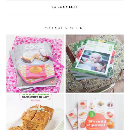
34 COMMENTS
YOU MAY ALSO LIKE
Coco : un livre de recettes
Petit végétarien gourmand
vegan gourmandes & saines
Desserts gourmands sans
"100% Végétal et
oeufs ni lait
gourmand"