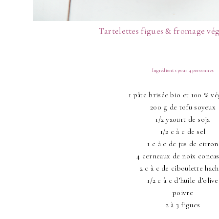
Tartelettes figues & fromage vég
Ingrédients pour 4 personnes
1 pâte brisée bio et 100 % vé
200 g de tofu soyeux
1/2 yaourt de soja
1/2 c à c de sel
1 c à c de jus de citron
4 cerneaux de noix conca
2 c à c de ciboulette hac
1/2 c à c d’huile d’olive
poivre
2 à 3 figues