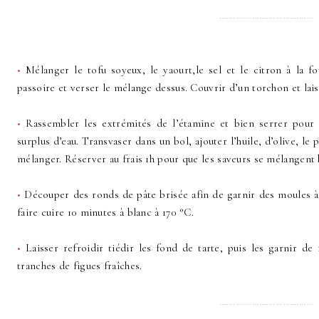
........................................
•
Mélanger le tofu soyeux, le yaourt,le sel et le citron à la f
passoire et verser le mélange dessus. Couvrir d’un torchon et lais
•
Rassembler les extrémités de l’étamine et bien serrer pour 
surplus d’eau. Transvaser dans un bol, ajouter l’huile, d’olive, le 
mélanger. Réserver au frais 1h pour que les saveurs se mélangent 
•
Découper des ronds de pâte brisée afin de garnir des moules à t
faire cuire 10 minutes à blanc à 170 °C.
•
Laisser refroidir tiédir les fond de tarte, puis les garnir de
tranches de figues fraîches.
........................................