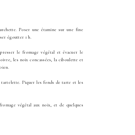
ourchette. Poser une étamine sur une fine
ser égoutter 1 h.
presser le fromage végétal et évacuer le
poivre, les noix concassées, la ciboulette et
bien.
artelette. Piquer les fonds de tarte et les
 fromage végétal aux noix, et de quelques