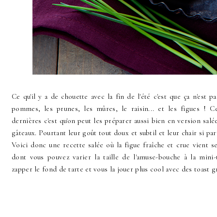
Ce qu'il y a de chouette avec la fin de l'été c'est que ça n'est p
pommes, les prunes, les mûres, le raisin... et les figues ! C
dernières c'est qu'on peut les préparer aussi bien en version sal
gâteaux. Pourtant leur goût tout doux et subtil et leur chair si part
Voici donc une recette salée où la figue fraîche et crue vient 
dont vous pouvez varier la taille de l'amuse-bouche à la mini
zapper le fond de tarte et vous la jouer plus cool avec des toast gr