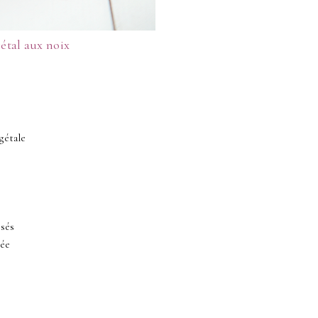
étal aux noix
gétale
ssés
hée